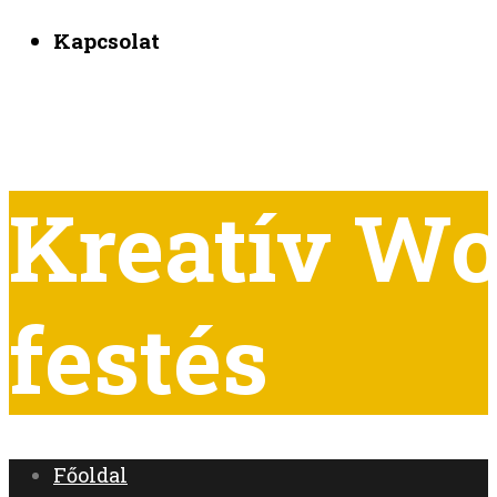
Kapcsolat
Kreatív W
festés
Főoldal