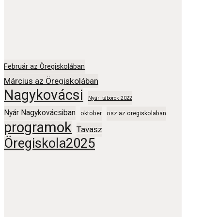
Február az Öregiskolában
Március az Öregiskolában
Nagykovácsi
Nyári táborok 2022
Nyár Nagykovácsiban
oktober
osz az oregiskolaban
programok
Tavasz
Öregiskola2025