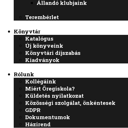
Állandó klubjaink
Terembérlet
Könyvtár
Katalógus
Új könyveink
Könyvtári díjszabás
Kiadványok
Rólunk
Kollégáink
Miért Öregiskola?
Küldetés nyilatkozat
Közösségi szolgálat, önkéntesek
GDPR
Dokumentumok
Házirend