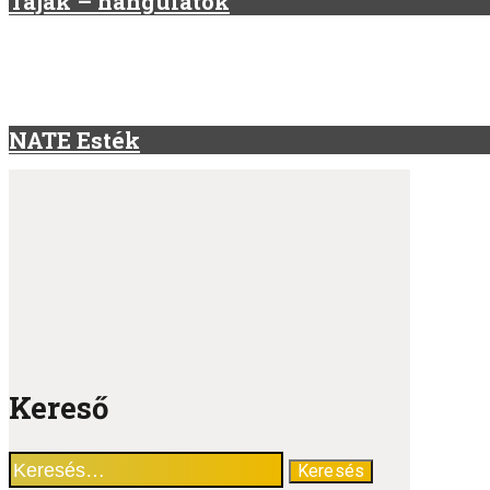
Tájak – hangulatok
NATE Esték
Kereső
Keresés: