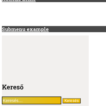
Submenu example
Kereső
Keresés: