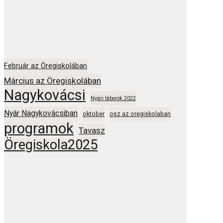
Február az Öregiskolában
Március az Öregiskolában
Nagykovácsi
Nyári táborok 2022
Nyár Nagykovácsiban
oktober
osz az oregiskolaban
programok
Tavasz
Öregiskola2025