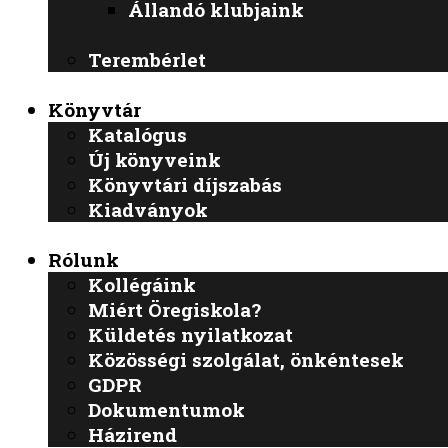
Állandó klubjaink
Terembérlet
Könyvtár
Katalógus
Új könyveink
Könyvtári díjszabás
Kiadványok
Rólunk
Kollégáink
Miért Öregiskola?
Küldetés nyilatkozat
Közösségi szolgálat, önkéntesek
GDPR
Dokumentumok
Házirend